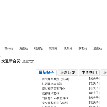
摄影
影像动态
美图赏秀
影像人物
相册
花样朵果
旅游与摄影
积
苏州站
海南站
赣州站
襄阳站
沈阳站
陕西站
济南站
坛
5
|
欢迎新会员:
期期艾艾
最新帖子
最新回复
本周热门
最
[老夫子]
河北妹纸梦妍（低调）
[老夫子]
江西妹纸大大颖
[老夫子]
摄影棚的高调习作
[老夫子]
成都妹纸艾弥
[老夫子]
刘青慧Anna模特妹纸
[老夫子]
身材修长的山东妹纸