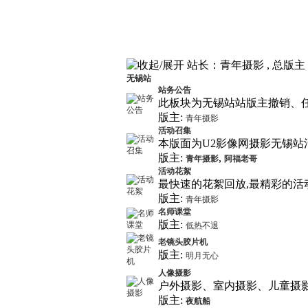
站长：青年摄影 , 总版主：阿
无锡站
站务公告
此板块为无锡站站版主撤销、
版主:
青年摄影
活动召集
本版面为U2影像网摄影无锡站
版主:
,
青年摄影
阿福老哥
活动花絮
最快速的花絮回放,最精彩的活
版主:
青年摄影
名师课堂
版主:
低热不退
老镜头胶片机
版主:
明月无心
人像摄影
户外摄影、室内摄影、儿童摄
版主:
夜航船