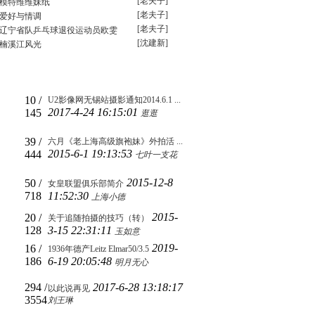
[老夫子]
模特维维妹纸
[老夫子]
爱好与情调
[老夫子]
辽宁省队乒乓球退役运动员欧雯
[沈建新]
楠溪江风光
10
/
U2影像网无锡站摄影通知2014.6.1 ...
2017-4-24 16:15:01
145
逛逛
39
/
六月《老上海高级旗袍妹》外拍活 ...
2015-6-1 19:13:53
444
七叶一支花
2015-12-8
50
/
女皇联盟俱乐部简介
718
11:52:30
上海小德
2015-
20
/
关于追随拍摄的技巧（转）
128
3-15 22:31:11
玉如意
2019-
16
/
1936年德产Leitz Elmar50/3.5
186
6-19 20:05:48
明月无心
294
/
2017-6-28 13:18:17
以此说再见
3554
刘王琳