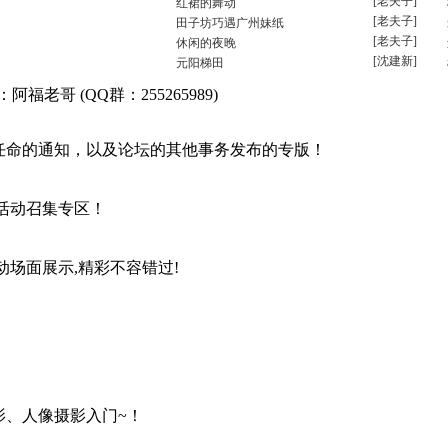
[老夫子]
红裙的舞动
[老夫子]
田子坊巧遇广州妹纸
[老夫子]
休闲的夜晚
[沈建新]
元阳梯田
福老哥 (QQ群：255265989)
任命的通知，以及论坛的其他事务发布的专版！
活动召集专区！
动场面展示,精彩不容错过!
影、人像摄影入门~！