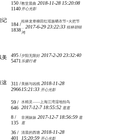
150
/
2018-11-28 15:20:08
教堂晨曲
1140
开心光影
能记
桂林龙脊梯田红瑶族晒衣节+火把节
184
/
2017-6-29 23:22:33
...
桂林胡锦
1838
鸿
、
495
/
2017-2-20 23:32:40
夕阳无限好
以美
5471
乐摄行者
在这
2018-11-28
311
/
美丽与凶残
2966
15:21:33
开心光影
59
/
水精灵——上海江湾湿地拍鸟
2017-12-7 18:55:52
646
逛逛
8
/
2017-12-7 18:56:59
非洲妹妹
逛
135
逛
2018-11-28
36
/
清晨的西塘
401
15:20:59
开心光影