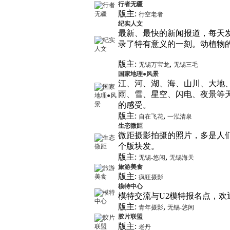
行者无疆
版主:
行空老者
纪实人文
最新、最快的新闻报道，每天
录了特有意义的一刻。动植物
版主:
,
无锡万宝龙
无锡三毛
国家地理●风景
江、河、湖、海、山川、大地
雨、雪、星空、闪电、夜景等
的感受。
版主:
,
自在飞花
一泓清泉
生态微距
微距摄影拍摄的照片，多是人
个版块发。
版主:
,
无锡-悠闲
无锡海天
旅游美食
版主:
疯狂摄影
模特中心
模特交流与U2模特报名点，欢
版主:
,
青年摄影
无锡-悠闲
胶片联盟
版主:
老丹