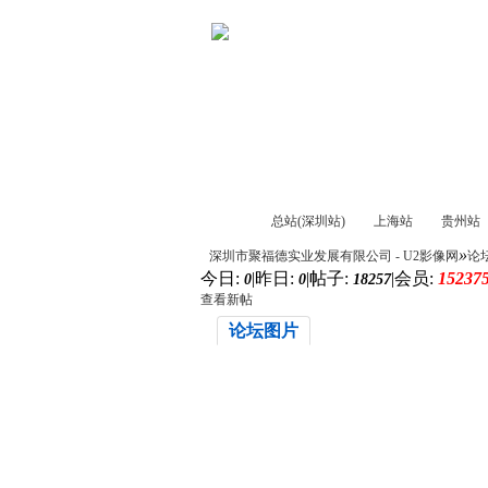
首页
婚纱
总站(深圳站)
上海站
贵州站
»
深圳市聚福德实业发展有限公司 - U2影像网
论
今日:
|
昨日:
|
帖子:
|
会员:
15237
0
0
18257
查看新帖
论坛图片