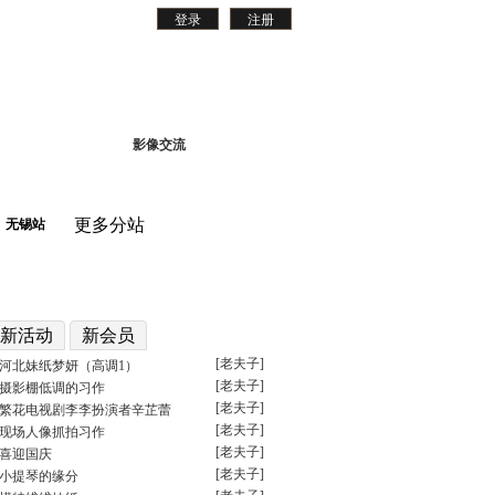
登录
注册
分商城
设计饰空
影像交流
更多分站
无锡站
新活动
新会员
[老夫子]
河北妹纸梦妍（高调1）
[老夫子]
摄影棚低调的习作
[老夫子]
繁花电视剧李李扮演者辛芷蕾
[老夫子]
现场人像抓拍习作
[老夫子]
喜迎国庆
[老夫子]
小提琴的缘分